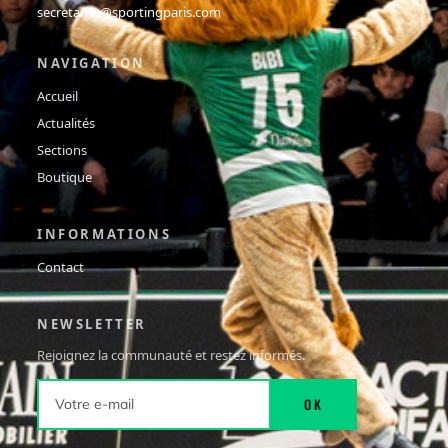
secretariat@sportingparis.com
NAVIGATION
Accueil
Actualités
Sections
Boutique
INFORMATIONS
Contact
NEWSLETTER
Rejoignez la communauté et restez informés.
OK