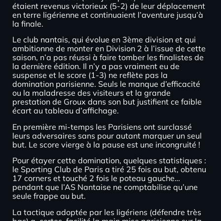
étaient revenus victorieux (5-2) de leur déplacement
en terre ligérienne et continuaient l’aventure jusqu’à
la finale.
Le club nantais, qui évolue en 3ème division et qui
ambitionne de monter en Division 2 à l’issue de cette
saison, n’a pas réussi à faire tomber les finalistes de
la dernière édition. Il n’y a pas vraiment eu de
suspense et le score (1-3) ne reflète pas la
domination parisienne. Seuls le manque d’efficacité
ou la maladresse des visiteurs et la grande
prestation de Groux dans son but justifient ce faible
écart au tableau d’affichage.
En première mi-temps les Parisiens ont surclassé
leurs adversaires sans pour autant marquer un seul
but. Le score vierge à la pause est une incongruité !
Pour étayer cette domination, quelques statistiques :
le Sporting Club de Paris a tiré 25 fois au but, obtenu
17 corners et touché 2 fois le poteau gauche…
pendant que l’AS Nantaise ne comptabilise qu’une
seule frappe au but.
La tactique adoptée par les ligériens (défendre très
bas) a, certes, facilité la main mise parisienne sur la