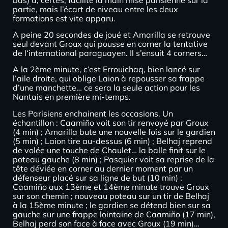
partie, mais l’écart de niveau entre les deux
formations est vite apparu.
A peine 20 secondes de joué et Amarilla se retrouve
seul devant Groux qui pousse en corner la tentative
de l‘international paraguayen. Il s’ensuit 4 corners…
A la 2ème minute, c’est Errouichaq, bien lancé sur
l’aile droite, qui oblige Laion à repousser sa frappe
d’une manchette… ce sera la seule action pour les
Nantais en première mi-temps.
Les Parisiens enchainent les occasions. Un
échantillon : Caamiño voit son tir renvoyé par Groux
(4 min) ; Amarilla bute une nouvelle fois sur le gardien
(5 min) ; Laion tire au-dessus (6 min) ; Belhaj reprend
de volée une touche de Chaulet… la balle finit sur le
poteau gauche (8 min) ; Pasquier voit sa reprise de la
tête déviée en corner au dernier moment par un
défenseur placé sur sa ligne de but (10 min) ;
Caamiño aux 13ème et 14ème minute trouve Groux
sur son chemin ; nouveau poteau sur un tir de Belhaj
à la 15ème minute ; le gardien se détend bien sur sa
gauche sur une frappe lointaine de Caamiño (17 min),
Belhaj perd son face à face avec Groux (19 min)…