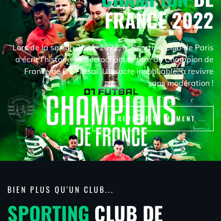
FRANCE 2022
Lors de la saison 2021-2022, le Sporting Club de Paris
a écrit l’histoire en décrochant le titre de Champion de
France de D1 Futsal. Un sacre inoubliable, à revivre
sans modération !
REVIVRE CE MOMENT
BIEN PLUS QU'UN CLUB...
SPORTING
CLUB DE