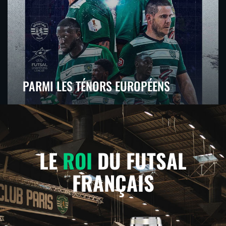
PARMI LES TÉNORS EUROPÉENS
LE
ROI
DU FUTSAL
FRANÇAIS