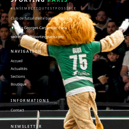
#ENSEMBLETOUTESTPOSSIBLE
Club de futsal d’élite basé à Paris 13e.
Halle Georges Carpentier, Paris
secretariat@sportingparis.com
NAVIGATION
Accueil
Actualités
Sections
Boutique
INFORMATIONS
Contact
NEWSLETTER