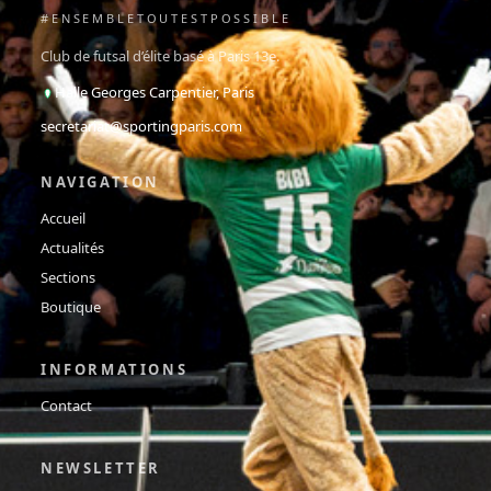
#ENSEMBLETOUTESTPOSSIBLE
Club de futsal d’élite basé à Paris 13e.
Halle Georges Carpentier, Paris
secretariat@sportingparis.com
NAVIGATION
Accueil
Actualités
Sections
Boutique
INFORMATIONS
Contact
NEWSLETTER