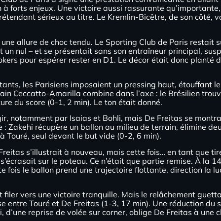
 à forts enjeux. Une victoire aussi rassurante qu’importante,
étendant sérieux au titre. Le Kremlin-Bicêtre, de son côté, v
 une allure de choc tendu. Le Sporting Club de Paris restait
t un nul – et se présentait sans son entraîneur principal, sus
es jokers pour espérer rester en D1. Le décor était donc pla
nts, les Parisiens imposaient un pressing haut, étouffant les
ain Ceccatto-Amarilla combine dans l’axe : le Brésilien trou
re du score (0-1, 2 min). Le ton était donné.
ir, notamment par Isaias et Bohli, mais De Freitas se montrai
: Zakehi récupère un ballon au milieu de terrain, élimine de
 à Touré, seul devant le but vide (0-2, 6 min).
reitas s’illustrait à nouveau, mais cette fois… en tant que tir
s’écrasait sur le poteau. Ce n’était que partie remise. À la 1
e fois le ballon prend une trajectoire flottante, direction la l
iler vers une victoire tranquille. Mais le relâchement guetta
se entre Touré et De Freitas (1-3, 17 min). Une réduction du 
, d’une reprise de volée sur corner, oblige De Freitas à une c