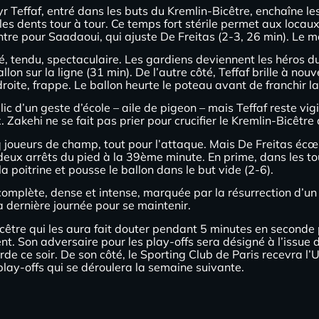
yr Teffaf, entré dans les buts du Kremlin-Bicêtre, enchaîne l
es dents tour à tour. Ce temps fort stérile permet aux locaux
re pour Saadaoui, qui ajuste De Freitas (2-3, 26 min). Le m
mé, tendu, spectaculaire. Les gardiens deviennent les héros 
lon sur la ligne (31 min). De l’autre côté, Teffaf brille à no
oite, frappe. Le ballon heurte le poteau avant de franchir la 
blic d’un geste d’école – aile de pigeon – mais Teffaf reste vi
kehi ne se fait pas prier pour crucifier le Kremlin-Bicêtre d’
joueurs de champ, tout pour l’attaque. Mais De Freitas écœur
 deux arrêts du pied à la 39ème minute. En prime, dans les to
a poitrine et pousse le ballon dans le but vide (2-6).
complète, dense et intense, marquée par la résurrection d’un c
la dernière journée pour se maintenir.
cêtre qui les aura fait douter pendant 5 minutes en seconde p
. Son adversaire pour les play-offs sera désigné à l’issue de
rde ce soir. De son côté, le Sporting Club de Paris recevra 
play-offs qui se déroulera la semaine suivante.