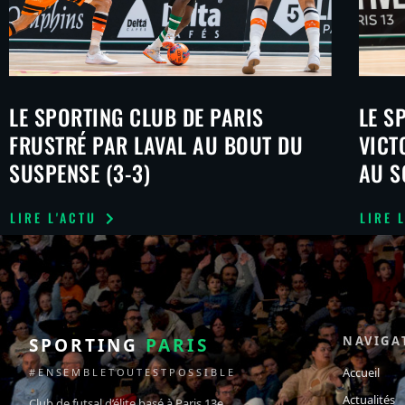
LE SPORTING CLUB DE PARIS
LE S
FRUSTRÉ PAR LAVAL AU BOUT DU
VICT
SUSPENSE (3-3)
AU S
LIRE L'ACTU
LIRE 
NAVIGA
SPORTING
PARIS
Accueil
#ENSEMBLETOUTESTPOSSIBLE
Actualités
Club de futsal d’élite basé à Paris 13e.