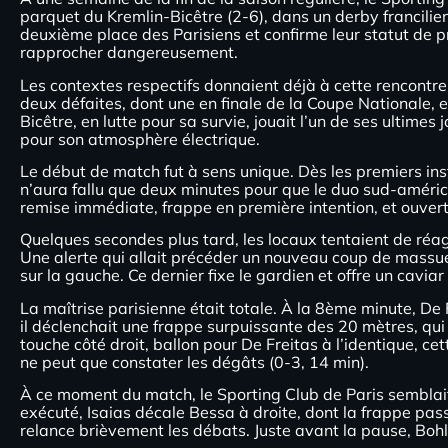
parquet du Kremlin-Bicêtre (2-6), dans un derby francilien
deuxième place des Parisiens et confirme leur statut de pr
rapprocher dangereusement.
Les contextes respectifs donnaient déjà à cette rencontre
deux défaites, dont une en finale de la Coupe Nationale, e
Bicêtre, en lutte pour sa survie, jouait l’un de ses ultim
pour son atmosphère électrique.
Le début de match fut à sens unique. Dès les premiers insta
n’aura fallu que deux minutes pour que le duo sud-améric
remise immédiate, frappe en première intention, et ouvertu
Quelques secondes plus tard, les locaux tentaient de réag
Une alerte qui allait précéder un nouveau coup de massue 
sur la gauche. Ce dernier fixe le gardien et offre un caviar
La maîtrise parisienne était totale. À la 8ème minute, De F
il déclenchait une frappe surpuissante des 20 mètres, qui 
touche côté droit, ballon pour De Freitas à l’identique, cett
ne peut que constater les dégâts (0-3, 14 min).
À ce moment du match, le Sporting Club de Paris semblait f
exécuté, Isaias décale Bessa à droite, dont la frappe pas
relance brièvement les débats. Juste avant la pause, Bohli