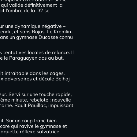
 qui valide définitivement la
oit l’ombre de la D2 se
 sur une dynamique négative –
pendu, et sans Rojas. Le Kremlin-
nté dans un gymnase Ducasse connu
 tentatives locales de relance. Il
ve le Paraguayen dos au but,
t intraitable dans les cages.
ux adversaires et décale Belhaj
eur. Servi sur une touche rapide,
4ème minute, rebelote : nouvelle
ucarne. Rault Pauillac, impuissant,
it. Sur un coup franc bien
score qui ravive le gymnase et
laquette réflexe salvatrice.