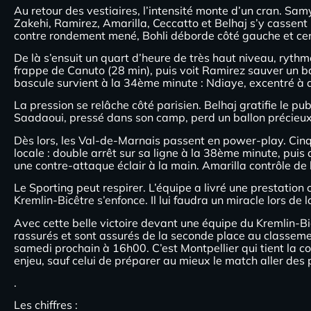
Au retour des vestiaires, l’intensité monte d’un cran. Sam
Zakehi, Ramirez, Amarilla, Ceccatto et Belhaj s’y cassent l
contre rondement mené, Bohli déborde côté gauche et cent
De là s’ensuit un quart d’heure de très haut niveau, ryth
frappe de Canuto (28 min), puis voit Ramirez sauver un bal
bascule survient à la 34ème minute : Ndiaye, excentré à dr
La pression se relâche côté parisien. Belhaj gratifie le pu
Saadaoui, pressé dans son camp, perd un ballon précieux. Za
Dès lors, les Val-de-Marnais passent en power-play. Cinq 
locale : double arrêt sur sa ligne à la 38ème minute, puis
une contre-attaque éclair à la main. Amarilla contrôle de l
Le Sporting peut respirer. L’équipe a livré une prestation 
Kremlin-Bicêtre s’enfonce. Il lui faudra un miracle lors de 
Avec cette belle victoire devant une équipe du Kremlin-Bi
rassurés et sont assurés de la seconde place au classement
samedi prochain à 16h00. C’est Montpellier qui tient la co
enjeu, sauf celui de préparer au mieux le match aller des 
.
Les chiffres :