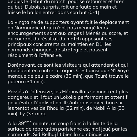
depuis le début du match, pour se retourner et tirer
au but. Dubois, surpris, fait une faute de main et
laisse le ballon entrer dans son but (0-1).
La vingtaine de supporters ayant fait le déplacement
en Normandie et qui n’ont pas ménagé leurs
encouragements sont aux anges ! Menés au score, et
au courant du résultat du match opposant ses
principaux concurrents au maintien en D1, les
normands changent de stratégie et passent
résolument à l’offensive.
Dorénavant, ce sont les visiteurs qui attendent et qui
procèdent en contre-attaque. C’est ainsi que N’Diaye
manque de peu le cadre (30 min), que Touré trouve le
poteau (31 min).
Passés à l’offensive, les Hérouvillais se montrent plus
dangereux et il faut un Lokoka performant et attentif
pour éviter l’égalisation. Il s’interpose avec brio sur
les tentatives de Rhouila (32 min), de Nabil Alla (33
min), Ly (37 min).
ème
A la 39
minute, un coup franc à la limite de la
surface de réparation parisienne est mal joué par les
normands. Sid Belhaj lit bien la combinaison