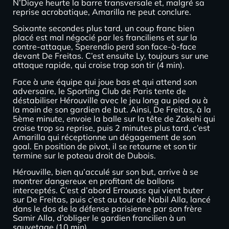
N’Diaye heurte la barre transversale et, malgré sa
reprise acrobatique, Amarilla ne peut conclure.
Soixante secondes plus tard, un coup franc bien
placé est mal négocié par les franciliens et sur la
contre-attaque, Sperendio perd son face-à-face
devant De Freitas. C’est ensuite Ly, toujours sur une
attaque rapide, qui croise trop son tir (4 min).
Face à une équipe qui joue bas et qui attend son
adversaire, le Sporting Club de Paris tente de
déstabiliser Hérouville avec le jeu long au pied ou à
la main de son gardien de but. Ainsi, De Freitas, à la
5ème minute, envoie la balle sur la tête de Zakehi qui
croise trop sa reprise, puis 2 minutes plus tard, c’est
Amarilla qui réceptionne un dégagement de son
goal. En position de pivot, il se retourne et son tir
termine sur le poteau droit de Dubois.
Hérouville, bien qu’acculé sur son but, arrive à se
montrer dangereux en profitant de ballons
interceptés. C’est d’abord Errouass qui vient buter
sur De Freitas, puis c’est au tour de Nabil Alla, lancé
dans le dos de la défense parisienne par son frère
Samir Alla, d’obliger le gardien francilien à un
sauvetage (10 min).