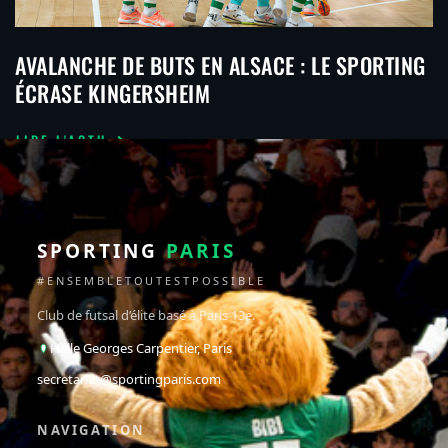
AVALANCHE DE BUTS EN ALSACE : LE SPORTING
ÉCRASE KINGERSHEIM
LIRE L'ACTU
SPORTING
PARIS
#ENSEMBLETOUTESTPOSSIBLE
Club de futsal d’élite basé à Paris 13e.
Halle Georges Carpentier, Paris
secretariat@sportingparis.com
NAVIGATION