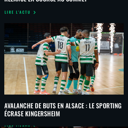
LIRE L'ACTU
AVALANCHE DE BUTS EN ALSACE : LE SPORTING
ÉCRASE KINGERSHEIM
LIRE L'ACTU