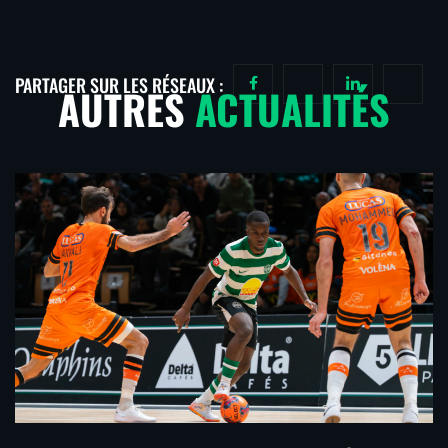
PARTAGER SUR LES RÉSEAUX :
AUTRES
ACTUALITÉS