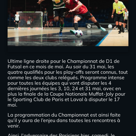
Ultime ligne droite pour le Championnat de D1 de
Futsal en ce mois de mai. Au soir du 31 mai, les
quatre qualifiés pour les play-offs seront connus, tout
comme les deux clubs relégués. Programme intense
pour toutes les équipes qui vont disputer les 4
dernières journées les 3, 10, 24 et 31 mai, avec en
plus la finale de la Coupe Nationale Muffat-Joly pour
le Sporting Club de Paris et Laval à disputer le 17
mai.
La programmation du Championnat est ainsi faite
qu’il y aura de l’enjeu dans toutes les rencontres à
venir.
Ainsi, l’adversaire des Parisiens hier, samedi, le