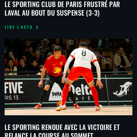
LE SPORTING CLUB DE PARIS FRUSTRÉ PAR
LAVAL AU BOUT DU SUSPENSE (3-3)
LIRE L'ACTU
LE SPORTING RENOUE AVEC LA VICTOIRE ET
RELANCE LA COURSE AU SOMMET