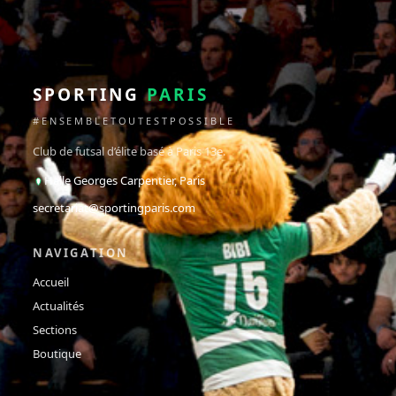
SPORTING
PARIS
#ENSEMBLETOUTESTPOSSIBLE
Club de futsal d’élite basé à Paris 13e.
Halle Georges Carpentier, Paris
secretariat@sportingparis.com
NAVIGATION
Accueil
Actualités
Sections
Boutique