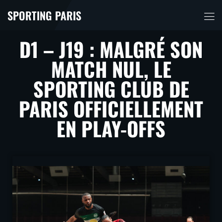
SPORTING PARIS
D1 – J19 : MALGRÉ SON
MATCH NUL, LE
SPORTING CLUB DE
PARIS OFFICIELLEMENT
EN PLAY-OFFS