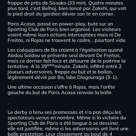
frappe de près de Sissoko (33 min). Quatre minutes
plus tard, c’est Belhaj, bien lancé par Zakehi, qui voit
le pied droit du gardien dévier son tir en corner.
Paris Acasa, passé en power-play, bute sur un
Sporting Club de Paris bien organisé. Les visiteurs
voient même leurs actions interceptées mais ni De
Freitas, ni Rojas ne trouvent le cadre… pourtant vide.
Les coéquipiers de Ba croient à l’égalisation quand
Abdou Saidou se présente seul devant De Freitas,
mais ce dernier fait face et détourne de la poitrine la
ème
tentative. A la 39
minute, Zakehi, infiltré entre 2
joueurs adversaires, frappe au but et le ballon,
légèrement dévié par Ba, lobe Diagouraga (3-1).
Une ultime occasion s’offre à Rojas, mais l’arête
gauche du but de Paris Acasa renvoie la balle.
.
Le derby a tenu ses promesses et n’a pas déçu les
spectateurs venus en nombre. Même si la victoire du
Sporting Club de Paris a été longue à se dessiner,
elle est justifiée, même si les adversaires ont livré une
belle prestation. Leur classement au bout de 4