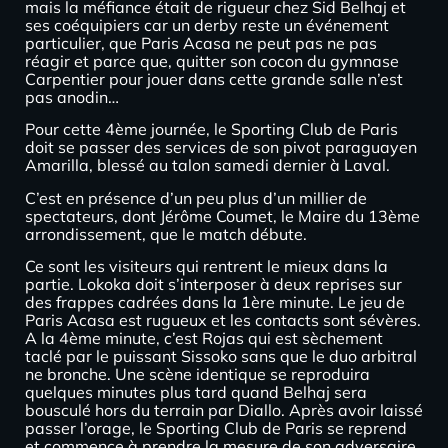
mais la méfiance était de rigueur chez Sid Belhaj et
ses coéquipiers car un derby reste un événement
particulier, que Paris Acasa ne peut pas ne pas
réagir et parce que, quitter son cocon du gymnase
Carpentier pour jouer dans cette grande salle n’est
pas anodin…
Pour cette 4ème journée, le Sporting Club de Paris
doit se passer des services de son pivot paraguayen
Amarilla, blessé au talon samedi dernier à Laval.
C’est en présence d’un peu plus d’un millier de
spectateurs, dont Jérôme Coumet, le Maire du 13ème
arrondissement, que le match débute.
Ce sont les visiteurs qui rentrent le mieux dans la
partie. Lokoka doit s’interposer à deux reprises sur
des frappes cadrées dans la 1ère minute. Le jeu de
Paris Acasa est rugueux et les contacts sont sévères.
A la 4ème minute, c’est Rojas qui est sèchement
taclé par le puissant Sissoko sans que le duo arbitral
ne bronche. Une scène identique se reproduira
quelques minutes plus tard quand Belhaj sera
bousculé hors du terrain par Diallo. Après avoir laissé
passer l’orage, le Sporting Club de Paris se reprend
et commence à prendre la mesure de son adversaire,