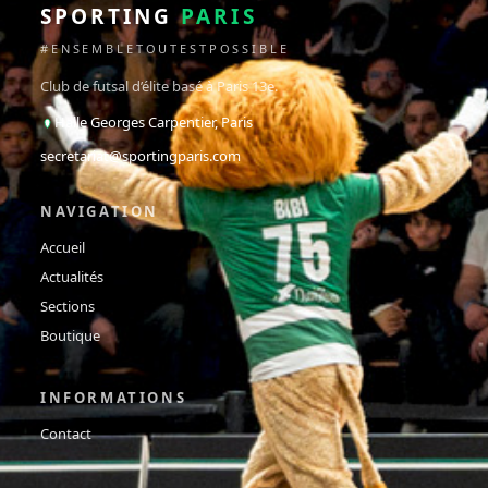
SPORTING
PARIS
#ENSEMBLETOUTESTPOSSIBLE
Club de futsal d’élite basé à Paris 13e.
Halle Georges Carpentier, Paris
secretariat@sportingparis.com
NAVIGATION
Accueil
Actualités
Sections
Boutique
INFORMATIONS
Contact