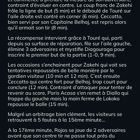
contraint d’évoluer en contre. Le coup franc de Zakehi
frôle la ligne de but (5 min) et le déboulé de Touré sur
l’aile droite est contré en corner (6 min). Ceccatto,
bien servi par son Capitaine Belhaj, est repris alors
qu’il armait son tir (8 min).
La récompense intervient grâce à Touré qui, parti
depuis sa surface de réparation, file sur l’aile gauche,
élimine 3 adversaires et mystifie Diagouraga pour
inscrire le premier but de la partie (1-0, 9 min).
Les occasions s’enchainent pour Zakehi qui voit ses
tentatives repoussées de belle manière par le
gardien visiteur (10 min et 12 min). C’est ensuite
Ceccatto qui centre fort pour Belhaj, trop court pour
conclure (12 min). Contraint d’attaquer pour tenter de
revenir au score, Paris Acasa s’en remet à Diallo qui
frappe du gauche mais la main ferme de Lokoka
repousse le balle (15 min).
Malgré un arbitrage bien clément, les visiteurs se
retrouvent à 5 fautes à la 15ème minute…
A la 17ème minute, Rojas se joue de 2 adversaires
avant que son centre tir ne passe tout près du