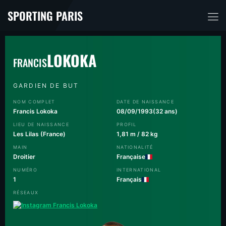
SPORTING PARIS
LOKOKA
FRANCIS
GARDIEN DE BUT
NOM COMPLET
DATE DE NAISSANCE
Francis Lokoka
08/09/1993
(32 ans)
LIEU DE NAISSANCE
PROFIL
Les Lilas (France)
1,81 m / 82 kg
MAIN
NATIONALITÉ
Droitier
Française
NUMÉRO
INTERNATIONAL
1
Français
RÉSEAUX